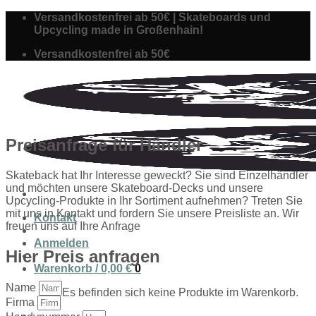
Skip
Versandkostenfrei ab 50€ | Skateboards und
to
Upcycling made in Großenhain!
content
Versandkostenfrei ab 50€
Preisanfrage für Händler
Skateback hat Ihr Interesse geweckt? Sie sind Einzelhändler
und möchten unsere Skateboard-Decks und unsere
Upcycling-Produkte in Ihr Sortiment aufnehmen? Treten Sie
mit uns in Kontakt und fordern Sie unsere Preisliste an. Wir
Kontakt
freuen uns auf Ihre Anfrage
Anmelden
Hier Preis anfragen
Warenkorb /
0,00
€
0
Name
Es befinden sich keine Produkte im Warenkorb.
Firma